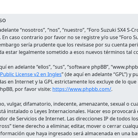
so
 adelante “nosotros”, “nos”, “nuestro”, “Foro Suzuki SX4 S-C
. En caso contrario por favor no se registre y/o use “Foro
embargo sería prudente que los revisase por su cuenta peri
da estar legalmente sometido a esos nuevos términos tal 
uí en adelante “ellos”, “sus”, “software phpBB”, “www.phpb
ublic License v2 en Ingles
” (de aquí en adelante “GPL”) y 
das en Internet y la GPL estrictamente los excluye de lo
pBB, por favor visite:
https://www.phpbb.com/
.
, vulgar, difamatorio, indecente, amenazante, sexual o cual
 está instalado o Leyes Internacionales. Hacer eso provoca
dor de Servicios de Internet. Las direcciones IP de todos l
ross” tiene derecho a eliminar, editar, mover o cerrar cua
nformación que haya ingresado será almacenada en una bas