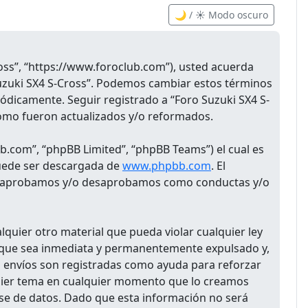
🌙 / ☀️ Modo oscuro
ross”, “https://www.foroclub.com”), usted acuerda
 Suzuki SX4 S-Cross”. Podemos cambiar estos términos
ódicamente. Seguir registrado a “Foro Suzuki SX4 S-
como fueron actualizados y/o reformados.
b.com”, “phpBB Limited”, “phpBB Teams”) el cual es
puede ser descargada de
www.phpbb.com
. El
 que aprobamos y/o desaprobamos como conductas y/o
quier otro material que pueda violar cualquier ley
rá que sea inmediata y permanentemente expulsado y,
os envíos son registradas como ayuda para reforzar
lquier tema en cualquier momento que lo creamos
e de datos. Dado que esta información no será