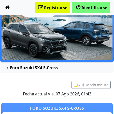
Obviar
Registrarse
Identificarse
Foro Suzuki SX4 S-Cross
🌙 / ☀️ Modo oscuro
Fecha actual Vie, 07 Ago 2026, 01:43
FORO SUZUKI SX4 S-CROSS