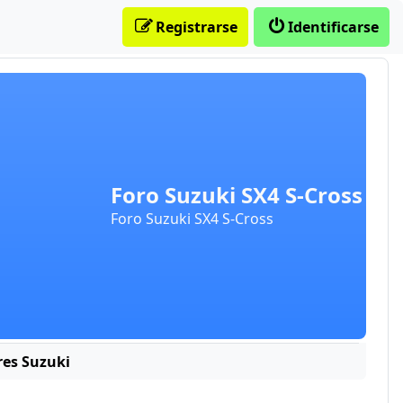
Registrarse
Identificarse
Foro Suzuki SX4 S-Cross
Foro Suzuki SX4 S-Cross
res Suzuki